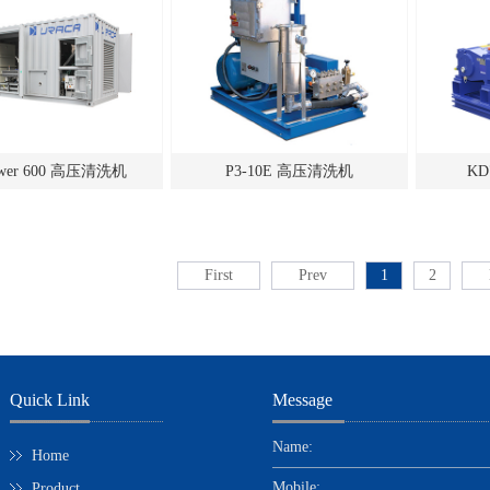
ower 600 高压清洗机
P3-10E 高压清洗机
KD
First
Prev
1
2
Quick Link
Message
Name:
Home
Mobile:
Product