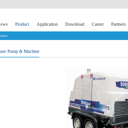
ews
Product
Application
Download
Career
Partners
achine
sure Pump & Machine